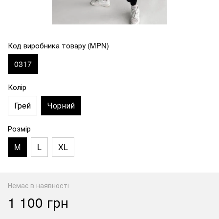
Код виробника товару (MPN)
0317
Колір
Грей
Чорний
Розмір
M
L
XL
Немає в наявності
1 100 грн