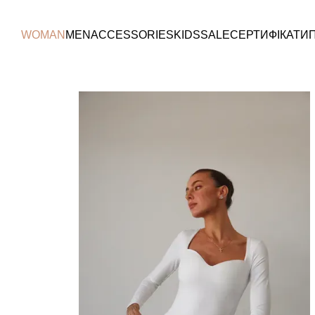
Перейти до основного контенту
WOMAN
MEN
ACCESSORIES
KIDS
SALE
СЕРТИФІКАТИ