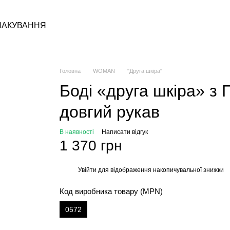
ПАКУВАННЯ
Головна
WOMAN
"Друга шкіра"
Боді «друга шкіра» з
довгий рукав
В наявності
Написати відгук
1 370 грн
Увійти
для відображення накопичувальної знижки
%
Код виробника товару (MPN)
0572