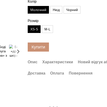
Колір
Молочний
Нюд
Чорний
Розмір
XS-S
M-L
Купити
Опис
Характеристики
Новий відгук а
Доставка
Оплата
Повернення