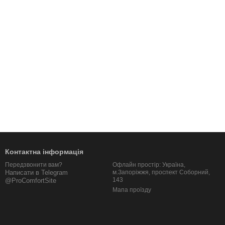
Контактна інформація
Офлайн простір: Україна,
Передзвонити вам?
м.Запоріжжя, проспект Соборний,
Написати в Telegram
143
@ProComfortSite
Мапа проїзду