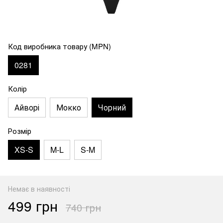
Код виробника товару (MPN)
0281
Колір
Айворі
Мокко
Чорний
Розмір
XS-S
M-L
S-M
Немає в наявності
499 грн
740 грн