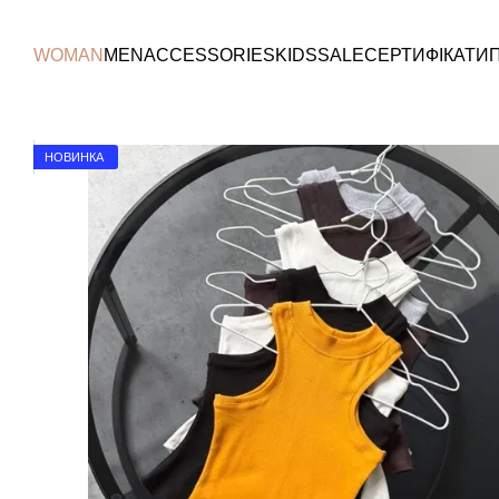
Перейти до основного контенту
WOMAN
MEN
ACCESSORIES
KIDS
SALE
СЕРТИФІКАТИ
НОВИНКА