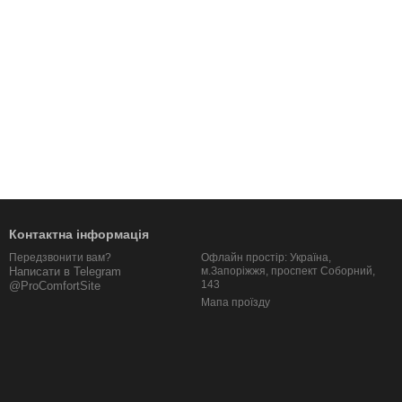
Контактна інформація
Офлайн простір: Україна,
Передзвонити вам?
м.Запоріжжя, проспект Соборний,
Написати в Telegram
143
@ProComfortSite
Мапа проїзду