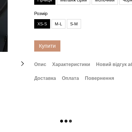
Гірчиця
Меланж сірий
Молочний
Чор
Розмір
XS-S
M-L
S-M
Купити
Опис
Характеристики
Новий відгук а
Доставка
Оплата
Повернення