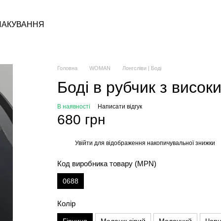
ПАКУВАННЯ
Головна
WOMAN
Лонгсліви | Боді
Боді в рубчик з висок
В наявності
Написати відгук
680 грн
Увійти
для відображення накопичувальної знижки
%
Код виробника товару (MPN)
0688
Колір