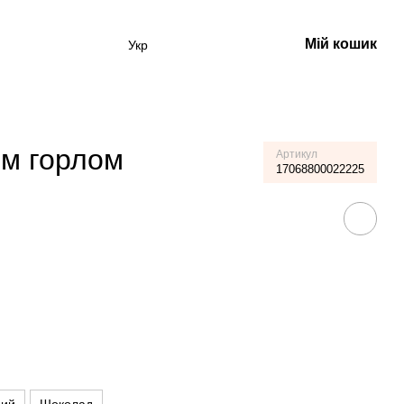
Мій кошик
Укр
им горлом
Артикул
17068800022225