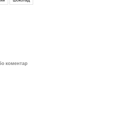
ний
Шоколад
бо коментар