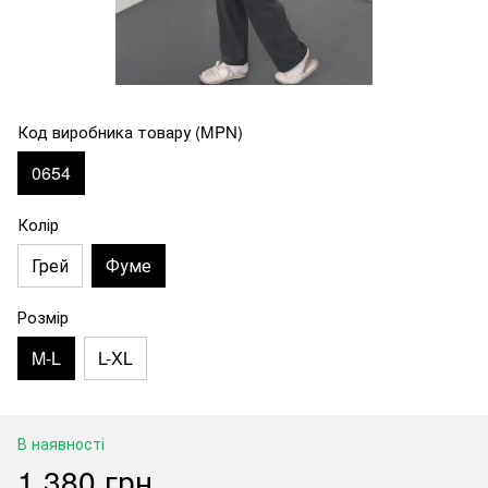
Код виробника товару (MPN)
0654
Колір
Грей
Фуме
Розмір
M-L
L-XL
В наявності
1 380 грн