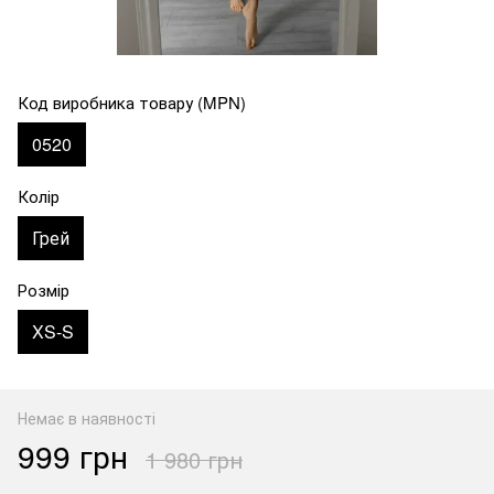
Код виробника товару (MPN)
0520
Колір
Грей
Розмір
XS-S
Немає в наявності
999 грн
1 980 грн