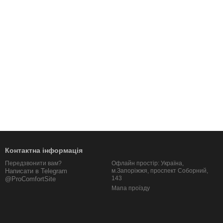
Контактна інформація
Офлайн простір: Україна,
Передзвонити вам?
м.Запоріжжя, проспект Соборний,
Написати в Telegram
143
@ProComfortSite
Мапа проїзду