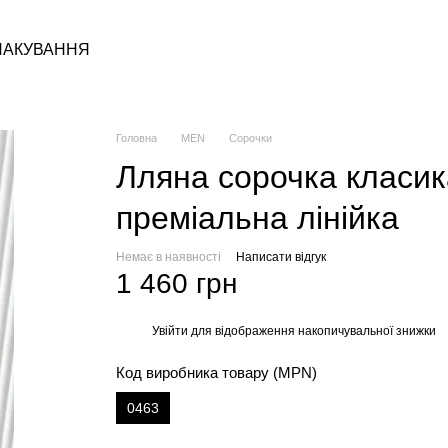
ПАКУВАННЯ
Головна
MEN
Сорочки
Лляна сорочка класик
преміальна лінійка
Немає в наявності
Написати відгук
1 460 грн
Увійти
для відображення накопичувальної знижки
%
Код виробника товару (MPN)
0463