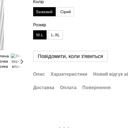
Колір
Бежевий
Сірий
Розмір
M-L
L-XL
Повідомити, коли з'явиться
Опис
Характеристики
Новий відгук а
Доставка
Оплата
Повернення