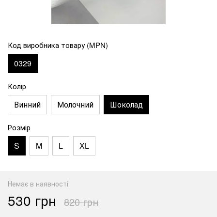
Код виробника товару (MPN)
0329
Колір
Винний
Молочний
Шоколад
Розмір
S
M
L
XL
Немає в наявності
530 грн
820 грн