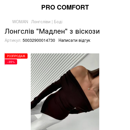
PRO COMFORT
WOMAN
Лонгсліви | Боді
Лонгслів "Мадлен" з віскози
Артикул:
50032900014730
Написати відгук
РОЗПРОДАЖ
−35%