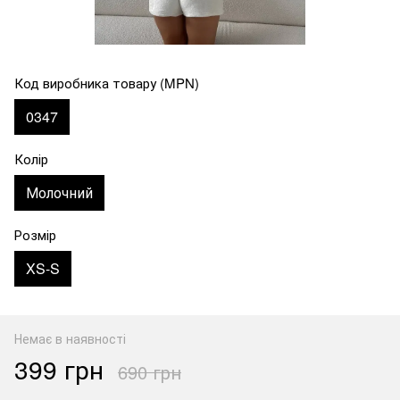
Код виробника товару (MPN)
0347
Колір
Молочний
Розмір
XS-S
Немає в наявності
399 грн
690 грн