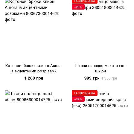
РАСПРОДАЖА
−28%
Котонові брюки-кльош Aurora
Штани палаццо максі з еко
із акцентними розрізами
шкіри
1 280 грн
999 грн
1 380 грн
РАСПРОДАЖА
−34%