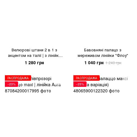
Велюрові штани 2 в 1 з
Бавовняні палацо з
акцентом на талії | з лінійки
мереживом лінійки "Флоу"
Cloud
1 280 грн
1 040 грн
1 240 грн
РАСПРОДАЖА
РАСПРОДАЖА
−23%
−25%