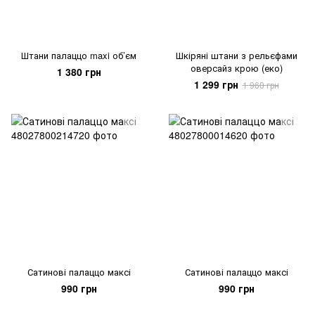
Штани палаццо maxi об’єм
Шкіряні штани з рельєфами
оверсайз крою (еко)
1 380 грн
1 299 грн
1 960 грн
Сатинові палаццо максі
Сатинові палаццо максі
990 грн
990 грн