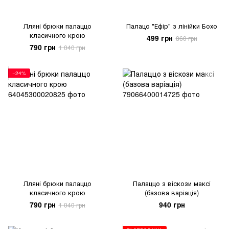
Лляні брюки палаццо
Палацо "Ефір" з лінійки Бохо
класичного крою
499 грн
860 грн
790 грн
1 040 грн
−24%
Лляні брюки палаццо
Палаццо з віскози максі
класичного крою
(базова варіація)
790 грн
940 грн
1 040 грн