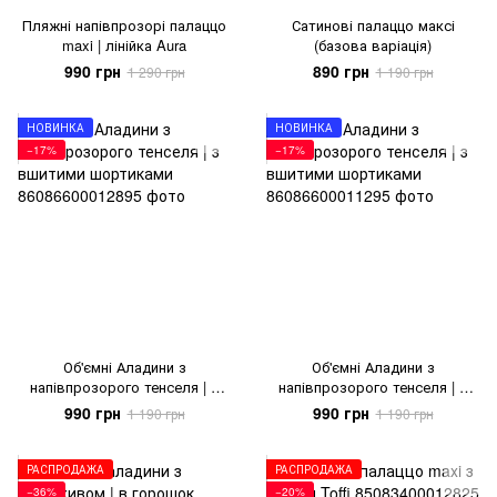
Пляжні напівпрозорі палаццо
Сатинові палаццо максі
maxi | лінійка Aura
(базова варіація)
990 грн
890 грн
1 290 грн
1 190 грн
НОВИНКА
НОВИНКА
−17%
−17%
Об'ємні Аладини з
Об'ємні Аладини з
напівпрозорого тенселя | з
напівпрозорого тенселя | з
вшитими шортиками
вшитими шортиками
990 грн
990 грн
1 190 грн
1 190 грн
РАСПРОДАЖА
РАСПРОДАЖА
−36%
−20%