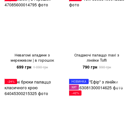
Невагомі аладини з
Спадаючі палаццо maxi з
мереживом | в горошок
лінійки Toffi
699 грн
790 грн
1 090 грн
990 грн
−24%
НОВИНКА
ХИТ
−42%