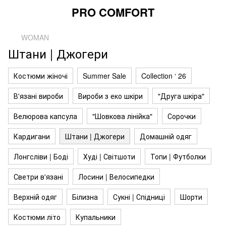
PRO COMFORT
WOMAN
Штани | Джогери
Костюми жіночі
Summer Sale
Collection ‘ 26
В'язані вироби
Вироби з еко шкіри
"Друга шкіра"
Велюрова капсула
"Шовкова лінійка"
Сорочки
Кардигани
Штани | Джогери
Домашній одяг
Лонгсліви | Боді
Худі | Світшоти
Топи | Футболки
Светри в'язані
Лосини | Велосипедки
Верхній одяг
Білизна
Сукні | Спідниці
Шорти
Костюми літо
Купальники