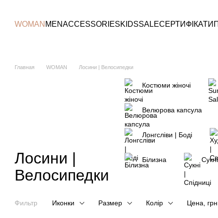
Перейти к основному контенту
WOMAN
MEN
ACCESSORIES
KIDS
SALE
СЕРТИФІКАТИ
Главная
WOMAN
Лосини | Велосипедки
Костюми жіночі
Велюрова капсула
Лонгсліви | Боді
Лосини |
Білизна
Сукні
Велосипедки
Фильтр
Иконки
Размер
Колір
Цена, грн