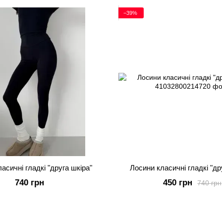
−39%
асичні гладкі "друга шкіра"
Лосини класичні гладкі "др
740 грн
450 грн
740 грн