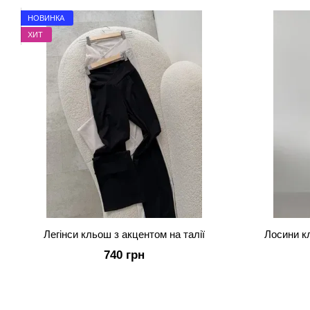
НОВИНКА
ХИТ
Легінси кльош з акцентом на талії
Лосини кл
740 грн