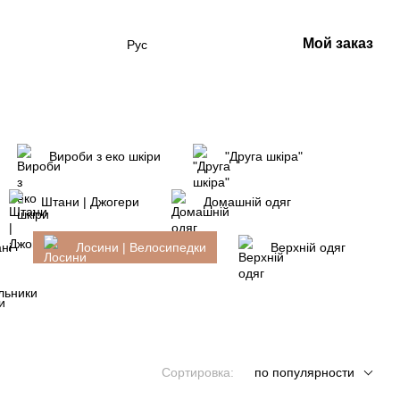
Мой заказ
Рус
Вироби з еко шкіри
"Друга шкіра"
Штани | Джогери
Домашній одяг
ні
Лосини | Велосипедки
Верхній одяг
льники
Сортировка:
по популярности