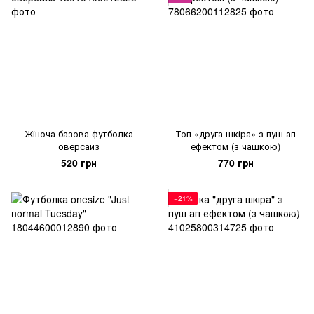
Жіноча базова футболка
Топ «друга шкіра» з пуш ап
оверсайз
ефектом (з чашкою)
520 грн
770 грн
−21%