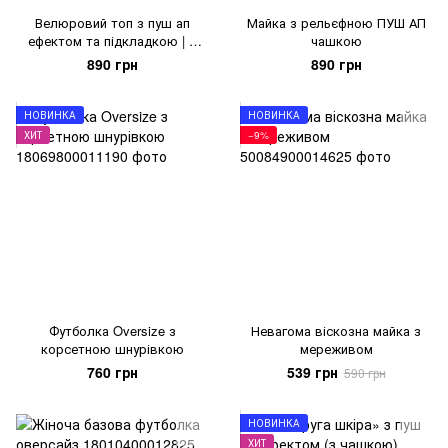
Велюровий топ з пуш ап
Майка з рельєфною ПУШ АП
ефектом та підкладкою | з
чашкою
лінійки Cloud
890 грн
890 грн
НОВИНКА
НОВИНКА
ХИТ
−9%
Футболка Oversize з
Невагома віскозна майка з
корсетною шнурівкою
мереживом
760 грн
539 грн
590 грн
НОВИНКА
ХИТ