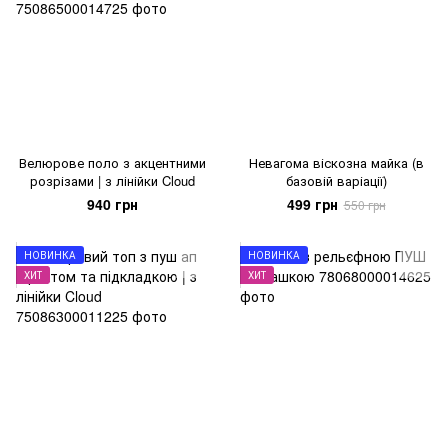
Велюрове поло з акцентними
Невагома віскозна майка (в
розрізами | з лінійки Cloud
базовій варіації)
940 грн
499 грн
550 грн
НОВИНКА
НОВИНКА
ХИТ
ХИТ