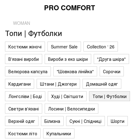
PRO COMFORT
WOMAN
Топи | Футболки
Костюми жіночі
Summer Sale
Collection ‘ 26
В'язані вироби
Вироби з еко шкіри
"Друга шкіра"
Велюрова капсула
"Шовкова лінійка"
Сорочки
Кардигани
Штани | Джогери
Домашній одяг
Лонгсліви | Боді
Худі | Світшоти
Топи | Футболки
Светри в'язані
Лосини | Велосипедки
Верхній одяг
Білизна
Сукні | Спідниці
Шорти
Костюми літо
Купальники