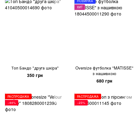
НОВИНКА
ХИТ
Топ Бандо "друга шкіра"
Oversize футболка "MATISSE"
з нашивкою
350 грн
680 грн
РАСПРОДАЖА
РАСПРОДАЖА
−44%
−23%