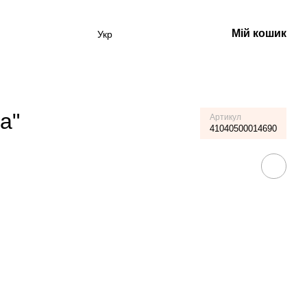
Мій кошик
Укр
а"
Артикул
41040500014690