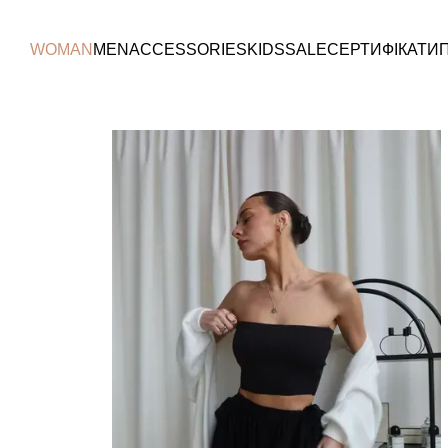
Перейти до основного контенту
WOMAN
MEN
ACCESSORIES
KIDS
SALE
СЕРТИФІКАТИ