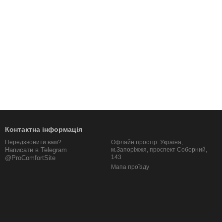
Контактна інформація
Офлайн простір: Україна,
Передзвонити вам?
м.Запоріжжя, проспект Соборний,
Написати в Telegram
143
@ProComfortSite
Мапа проїзду