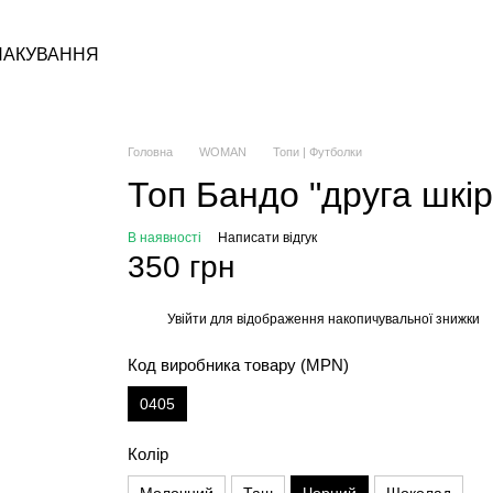
ПАКУВАННЯ
Головна
WOMAN
Топи | Футболки
Топ Бандо "друга шкір
В наявності
Написати відгук
350 грн
Увійти
для відображення накопичувальної знижки
%
Код виробника товару (MPN)
0405
Колір