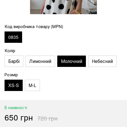
Код виробника товару (MPN)
0835
Колір
Барбі
Лимонний
Молочний
Небесний
Розмір
XS-S
M-L
В наявності
650 грн
720 грн