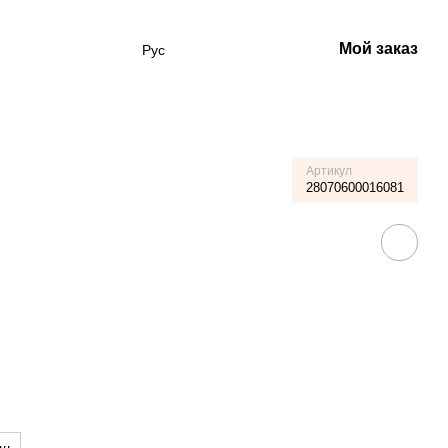
Мой заказ
Рус
Артикул
28070600016081