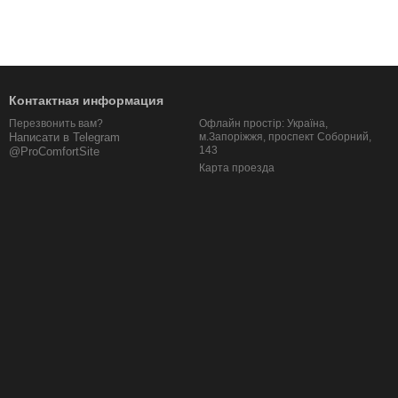
Контактная информация
Офлайн простір: Україна,
Перезвонить вам?
м.Запоріжжя, проспект Соборний,
Написати в Telegram
143
@ProComfortSite
Карта проезда