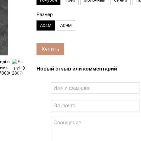
Голубой
Грей
Молочный
Синий
Т
Размер
A04M
A09M
Купить
Новый отзыв или комментарий