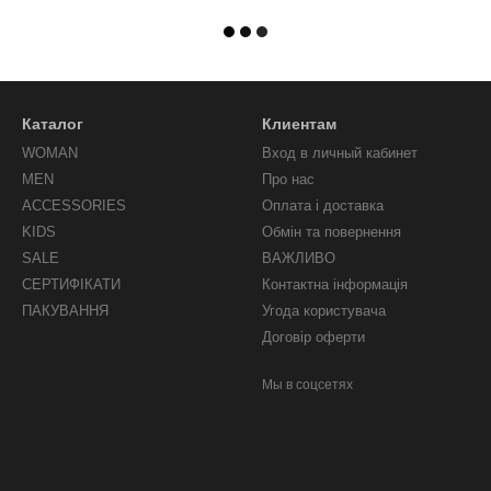
Каталог
Клиентам
WOMAN
Вход в личный кабинет
MEN
Про нас
ACCESSORIES
Оплата і доставка
KIDS
Обмін та повернення
SALE
ВАЖЛИВО
СЕРТИФІКАТИ
Контактна інформація
ПАКУВАННЯ
Угода користувача
Договір оферти
Мы в соцсетях