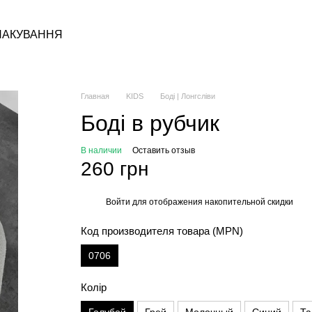
ПАКУВАННЯ
Главная
KIDS
Боді | Лонгсліви
Боді в рубчик
В наличии
Оставить отзыв
260 грн
Войти
для отображения накопительной скидки
%
Код производителя товара (MPN)
0706
Колір