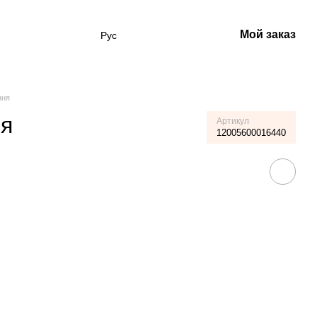
Мой заказ
Рус
ння
ня
Артикул
12005600016440