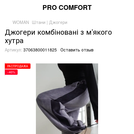
PRO COMFORT
WOMAN
Штани | Джогери
Джогери комбіновані з м’якого
хутра
Артикул:
37063800011825
Оставить отзыв
РАСПРОДАЖА
−40%