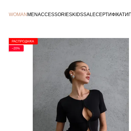
Перейти к основному контенту
WOMAN
MEN
ACCESSORIES
KIDS
SALE
СЕРТИФІКАТИ
РАСПРОДАЖА
−20%