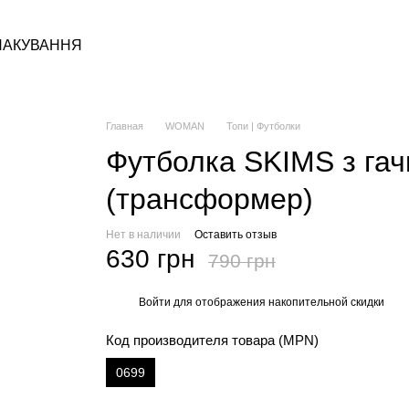
ПАКУВАННЯ
Главная
WOMAN
Топи | Футболки
Футболка SKIMS з га
(трансформер)
Нет в наличии
Оставить отзыв
630 грн
790 грн
Войти
для отображения накопительной скидки
%
Код производителя товара (MPN)
0699