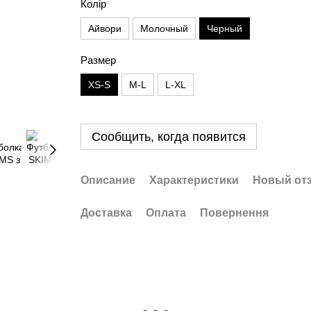
Колір
Айвори
Молочный
Черный
Размер
XS-S
M-L
L-XL
Сообщить, когда появится
Описание
Характеристики
Новый от
Доставка
Оплата
Повернення