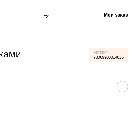
Мой заказ
Рус
чками
Артикул
78069900014625