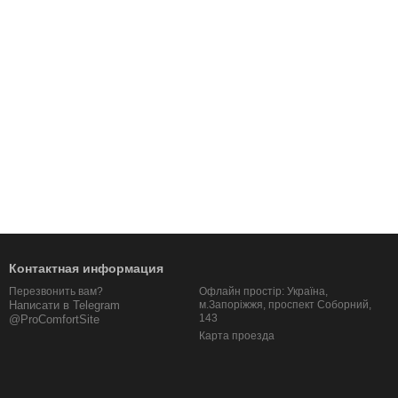
Контактная информация
Офлайн простір: Україна,
Перезвонить вам?
м.Запоріжжя, проспект Соборний,
Написати в Telegram
143
@ProComfortSite
Карта проезда