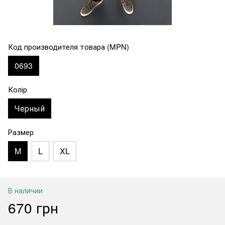
Код производителя товара (MPN)
0693
Колір
Черный
Размер
M
L
XL
В наличии
670 грн