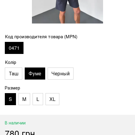
Код производителя товара (MPN)
0471
Колір
Таш
Фуме
Черный
Размер
S
M
L
XL
В наличии
780 грн