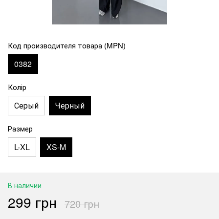
Код производителя товара (MPN)
0382
Колір
Серый
Черный
Размер
L-XL
XS-M
В наличии
299 грн
720 грн