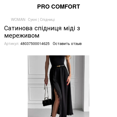
PRO COMFORT
WOMAN
Сукні | Спідниці
Сатинова спідниця міді з
мереживом
Артикул:
48037500014625
Оставить отзыв