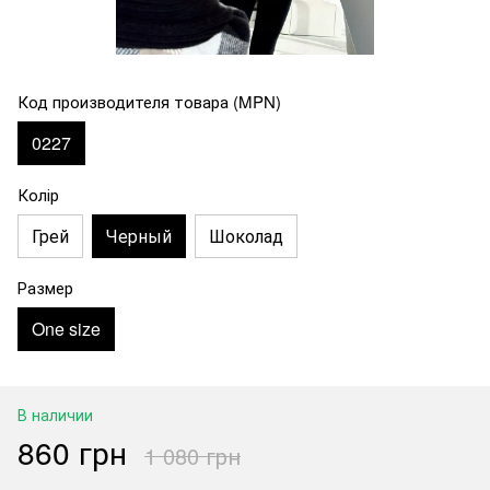
Код производителя товара (MPN)
0227
Колір
Грей
Черный
Шоколад
Размер
One size
В наличии
860 грн
1 080 грн