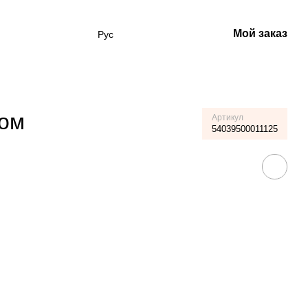
Мой заказ
Рус
гом
Артикул
54039500011125