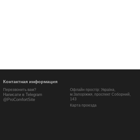
Контактная информация
Офлайн простір: Україна,
Перезвонить вам?
м.Запоріжжя, проспект Соборний,
Написати в Telegram
143
@ProComfortSite
Карта проезда