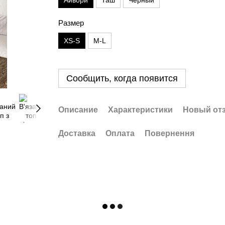
Айвори
Таш
Черный
Размер
XS-S
M-L
Сообщить, когда появится
Описание
Характеристики
Новый от
Доставка
Оплата
Повернення