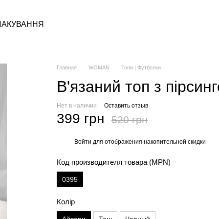
ПАКУВАННЯ
Главная
WOMAN
Топи | Футболки
В'язаний топ з пірсин
Нет в наличии
Оставить отзыв
399 грн
520 грн
Войти
для отображения накопительной скидки
%
Код производителя товара (MPN)
0395
Колір