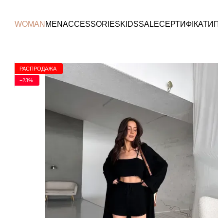
Перейти к основному контенту
WOMAN
MEN
ACCESSORIES
KIDS
SALE
СЕРТИФІКАТИ
РАСПРОДАЖА
−23%